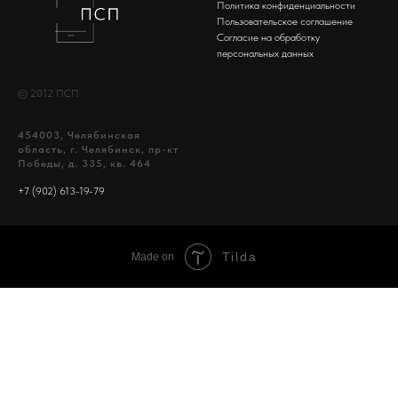
Политика конфиденциальности
Пользовательское соглашение
Согласие на обработку
персональных данных
© 2012 ПСП
454003, Челябинская
область, г. Челябинск, пр-кт
Победы, д. 335, кв. 464
+7 (902) 613-19-79
Tilda
Made on