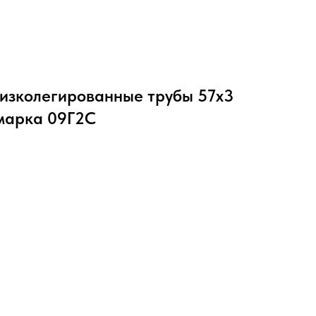
изколегированные трубы 57х3
 марка 09Г2С